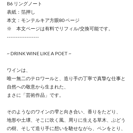
B6 リングノート
表紙：箔押し
本文：モンテルキア方眼80 ページ
※ 本文ページは有料でリフィル/交換可能です。
------------------
~ DRINK WINE LIKE A POET ~
ワインは、
唯一無二のテロワールと、造り手の丁寧で真摯な仕事と
自然への敬意から生まれた、
まさに「芸術作品」です。
そのようなのワインの雫と向き合い、香りをたどり、
地形や土壌、そこに吹く風、周りに生える草木、ぶどう
の樹、そして造り手に想いを馳せながら、ペンをとり、